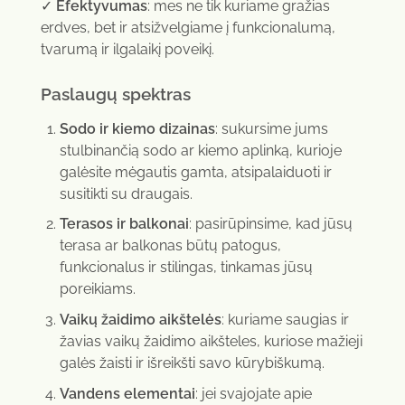
✓
Efektyvumas
: mes ne tik kuriame gražias
erdves, bet ir atsižvelgiame į funkcionalumą,
tvarumą ir ilgalaikį poveikį.
Paslaugų spektras
Sodo ir kiemo dizainas
: sukursime jums
stulbinančią sodo ar kiemo aplinką, kurioje
galėsite mėgautis gamta, atsipalaiduoti ir
susitikti su draugais.
Terasos ir balkonai
: pasirūpinsime, kad jūsų
terasa ar balkonas būtų patogus,
funkcionalus ir stilingas, tinkamas jūsų
poreikiams.
Vaikų žaidimo aikštelės
: kuriame saugias ir
žavias vaikų žaidimo aikšteles, kuriose mažieji
galės žaisti ir išreikšti savo kūrybiškumą.
Vandens elementai
: jei svajojate apie