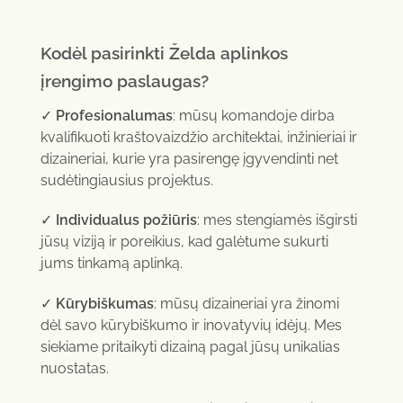
Kodėl pasirinkti Želda aplinkos
įrengimo paslaugas?
✓
Profesionalumas
: mūsų komandoje dirba
kvalifikuoti kraštovaizdžio architektai, inžinieriai ir
dizaineriai, kurie yra pasirengę įgyvendinti net
sudėtingiausius projektus.
✓
Individualus požiūris
: mes stengiamės išgirsti
jūsų viziją ir poreikius, kad galėtume sukurti
jums tinkamą aplinką.
✓
Kūrybiškumas
: mūsų dizaineriai yra žinomi
dėl savo kūrybiškumo ir inovatyvių idėjų. Mes
siekiame pritaikyti dizainą pagal jūsų unikalias
nuostatas.