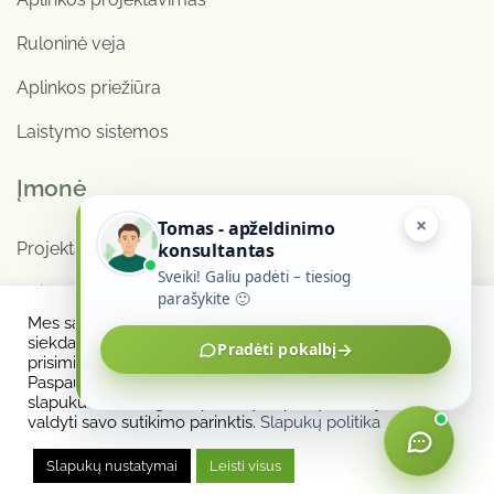
Ruloninė veja
Aplinkos priežiūra
Laistymo sistemos
Įmonė
×
Tomas - apželdinimo
konsultantas
Projektai
Sveiki! Galiu padėti – tiesiog
Apie mus
parašykite 🙂
Mes savo interneto svetainėje naudojame slapukus,
Kontaktai
siekdami suteikti jums tinkamiausią aptarnavimą,
→
Pradėti pokalbį
prisimindami jūsų pasirinktis ir pakartotinius apsilankymus.
+370 655 00034
Paspaudę „Sutinku“, jūs sutinkate leisti naudoti VISUS
slapukus. Tačiau galite pereiti į Slapukų nustatymus ir
valdyti savo sutikimo parinktis.
Slapukų politika
Privatumo politika
|
Slapukų politika
Slapukų nustatymai
Leisti visus