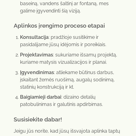
baseiną, vandens šaltinį ar fontaną, mes
galime įgyvendinti šią viziją.
Aplinkos įrengimo proceso etapai
Konsultacija
: pradžioje susitikime ir
pasidalijame jūsų idėjomis ir poreikiais.
Projektavimas
: sukuriame išsamų projektą,
kuriame matysis vizualizacijos ir planai.
Įgyvendinimas
: atliekame būtinus darbus,
įskaitant žemės ruošimą, augalų sodinimą,
statinių konstrukciją ir kt.
Baigiamieji darbai
: dizaino detalių
patobulinimas ir galutinis apdirbimas.
Susisiekite dabar!
Jeigu jūs norite, kad jūsų išsvajota aplinka taptų