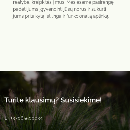
realybe, kreipkitės į mus. Mes esame pasirengę
padėti jums įgyvendinti jūsų norus ir sukurti
jums pritaikytą, stilingą ir funkcionalią aplinką.
Turite klausimų? Susisiekime!
+37065500034