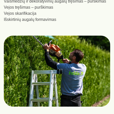
Vaismedžių ir dekoratyvinių augalų tręšimas – purškimas
Vejos tręšimas – purškimas
Vejos skarifikacija
Išskirtinių augalų formavimas