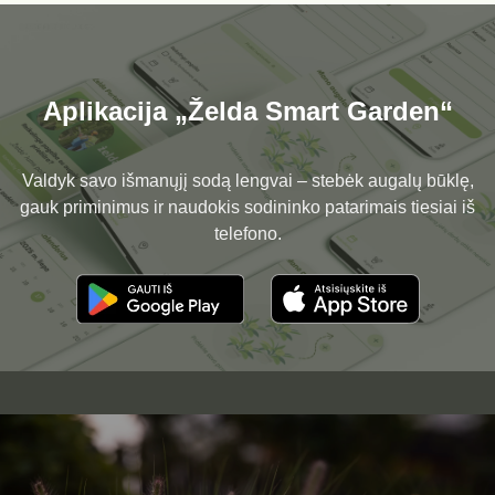
Aplikacija „Želda Smart Garden“
Valdyk savo išmanųjį sodą lengvai – stebėk augalų būklę,
gauk priminimus ir naudokis sodininko patarimais tiesiai iš
telefono.