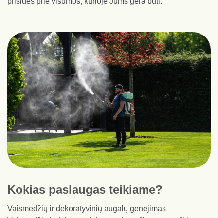
prisidės prie visumos, kurioje Jums gera būti.
Kokias paslaugas teikiame?
Vaismedžių ir dekoratyvinių augalų genėjimas