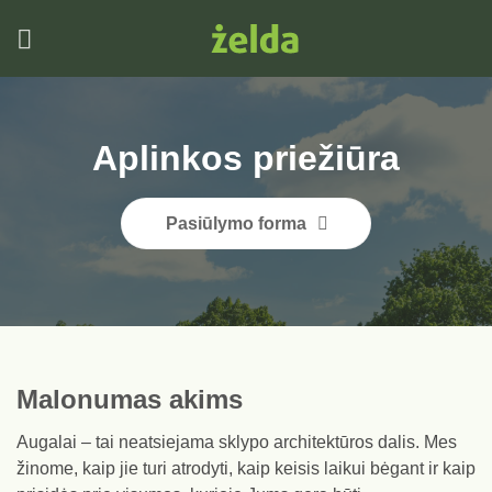
Skip
to
content
Aplinkos priežiūra
Pasiūlymo forma
Malonumas akims
Augalai – tai neatsiejama sklypo architektūros dalis. Mes
žinome, kaip jie turi atrodyti, kaip keisis laikui bėgant ir kaip