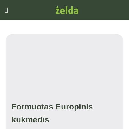
Skip
to
content
Formuotas Europinis
kukmedis