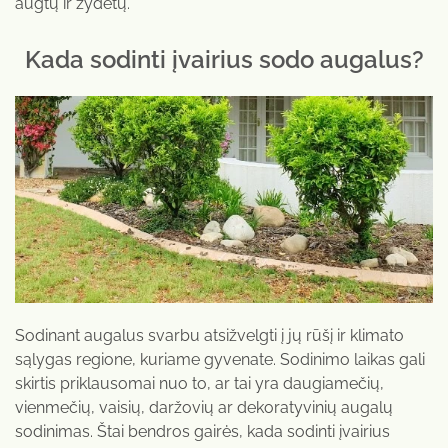
augtų ir žydėtų.
Kada sodinti įvairius sodo augalus?
Sodinant augalus svarbu atsižvelgti į jų rūšį ir klimato
sąlygas regione, kuriame gyvenate. Sodinimo laikas gali
skirtis priklausomai nuo to, ar tai yra daugiamečių,
vienmečių, vaisių, daržovių ar dekoratyvinių augalų
sodinimas. Štai bendros gairės, kada sodinti įvairius