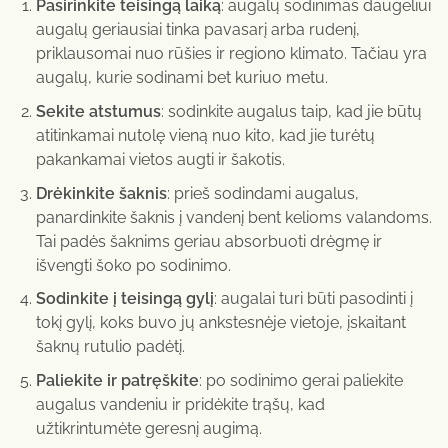
Pasirinkite teisingą laiką
: augalų sodinimas daugeliui
augalų geriausiai tinka pavasarį arba rudenį,
priklausomai nuo rūšies ir regiono klimato. Tačiau yra
augalų, kurie sodinami bet kuriuo metu.
Sekite atstumus
: sodinkite augalus taip, kad jie būtų
atitinkamai nutolę vieną nuo kito, kad jie turėtų
pakankamai vietos augti ir šakotis.
Drėkinkite šaknis
: prieš sodindami augalus,
panardinkite šaknis į vandenį bent kelioms valandoms.
Tai padės šaknims geriau absorbuoti drėgmę ir
išvengti šoko po sodinimo.
Sodinkite į teisingą gylį
: augalai turi būti pasodinti į
tokį gylį, koks buvo jų ankstesnėje vietoje, įskaitant
šaknų rutulio padėtį.
Paliekite ir patręškite
: po sodinimo gerai paliekite
augalus vandeniu ir pridėkite trąšų, kad
užtikrintumėte geresnį augimą.