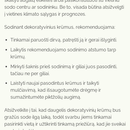
skaityti augalų etiketes arba pasikonsultuoti su vietiniu
sodo centru ar sodininku. Be to, visada būtina atsižvelgti
į vietines klimato sąlygas ir prognozes.
Sodinant dekoratyvinius krūmus, rekomenduojama:
Tinkamai paruošti dirvą, patręšti ją ir gerai išlyginti.
Laikytis rekomenduojamo sodinimo atstumo tarp
krūmų.
Mirkyti šaknis prieš sodinimą ir giliai juos pasodinti,
tačiau ne per giliai.
Laistyti naujai pasodintus krūmus ir taikyti
mulčiavimą, kad išsaugotumėte drėgmę ir
sumažintumėte piktžolių augimą.
Atsižvelkite į tai, kad daugelis dekoratyvinių krūmų bus
gražūs sode ilgą laiką, todėl svarbu jiems tinkamai
pasirinkti vietą ir užtikrinti tinkamą priežiūrą, kad jie sveikai