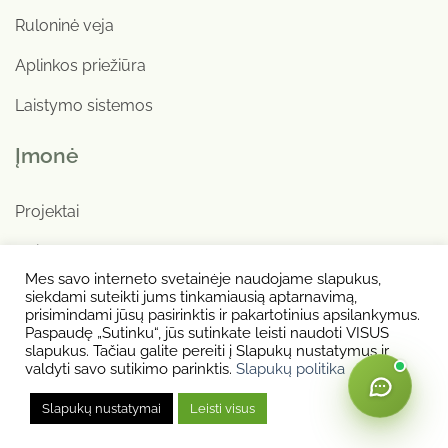
Ruloninė veja
Aplinkos priežiūra
Laistymo sistemos
Įmonė
Projektai
Apie mus
Mes savo interneto svetainėje naudojame slapukus,
Kontaktai
siekdami suteikti jums tinkamiausią aptarnavimą,
prisimindami jūsų pasirinktis ir pakartotinius apsilankymus.
+370 655 00034
Paspaudę „Sutinku“, jūs sutinkate leisti naudoti VISUS
slapukus. Tačiau galite pereiti į Slapukų nustatymus ir
valdyti savo sutikimo parinktis.
Slapukų politika
Privatumo politika
|
Slapukų politika
Slapukų nustatymai
Leisti visus