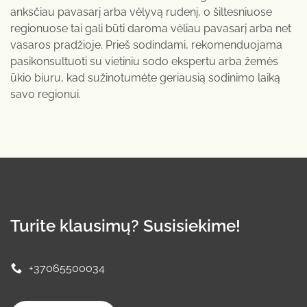
anksčiau pavasarį arba vėlyvą rudenį, o šiltesniuose
regionuose tai gali būti daroma vėliau pavasarį arba net
vasaros pradžioje. Prieš sodindami, rekomenduojama
pasikonsultuoti su vietiniu sodo ekspertu arba žemės
ūkio biuru, kad sužinotumėte geriausią sodinimo laiką
savo regionui.
Turite klausimų? Susisiekime!
+37065500034