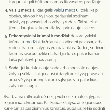
ir agurkai, gali būti sodinamos tik vasaros pradžioje.
Vaisių medžiai
: daugelis
vaisių medžių,
tokių kaip
obelys, slyvos ir vyšnios, geriausiai sodinami
ankstyvą pavasarį arba vėlyvą rudenį. Tai suteikia
jiems daugiau laiko prisitaikyti prie naujos vietos.
Dekoratyviniai krūmai ir medžiai
: dekoratyviniai
krūmai ir
medžiai
dažniausiai sodinami pavasarį arba
rudenį, kai oro sąlygos yra palankios. Rudenį sodinant
krūmus svarbu užtikrinti, kad jie turės pakankamai
laiko įsišaknyti prieš žiemą.
Sodai
: jei kuriate naują sodą arba sodinate naujas
žolynų sėklas, tai geriausiai daryti ankstyvą pavasarį
arba vėlyvą rudenį, kai oro sąlygos yra palankios
žolynams augti.
Svarbiausia atkreipti dėmesį į vietines klimato sąlygas ir
regioninius skirtumus. Kai kuriose šalyse ar regionuose,
kurie turi šaltus žieminius klimatus, augalus reikia sodinti