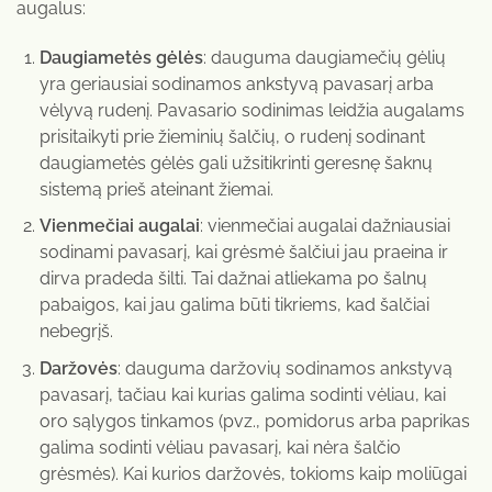
augalus:
Daugiametės gėlės
: dauguma daugiamečių gėlių
yra geriausiai sodinamos ankstyvą pavasarį arba
vėlyvą rudenį. Pavasario sodinimas leidžia augalams
prisitaikyti prie žieminių šalčių, o rudenį sodinant
daugiametės gėlės gali užsitikrinti geresnę šaknų
sistemą prieš ateinant žiemai.
Vienmečiai augalai
: vienmečiai augalai dažniausiai
sodinami pavasarį, kai grėsmė šalčiui jau praeina ir
dirva pradeda šilti. Tai dažnai atliekama po šalnų
pabaigos, kai jau galima būti tikriems, kad šalčiai
nebegrįš.
Daržovės
: dauguma daržovių sodinamos ankstyvą
pavasarį, tačiau kai kurias galima sodinti vėliau, kai
oro sąlygos tinkamos (pvz., pomidorus arba paprikas
galima sodinti vėliau pavasarį, kai nėra šalčio
grėsmės). Kai kurios daržovės, tokioms kaip moliūgai