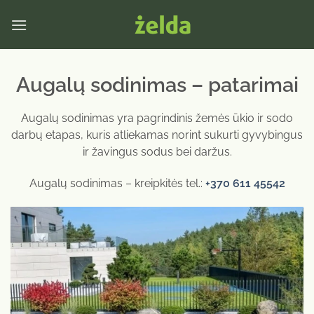
Skip
to
content
Augalų sodinimas – patarimai
Augalų sodinimas yra pagrindinis žemės ūkio ir sodo
darbų etapas, kuris atliekamas norint sukurti gyvybingus
ir žavingus sodus bei daržus.
Augalų sodinimas – kreipkitės tel.:
+370 611 45542