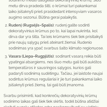
sodinimo metas daugeliui dekoratyvinių krūmų. Šiuo
metu dirva pradeda šilti, o krūmai turi pakankamai
laiko įsišaknyti prieš prasidedant intensyviam vasaros
augimo sezonui. Būtina gerai palaikytis.
Rudenį (Rugsėjis–Spalis)
: rudenį galite sodinti
dekoratyvinius krūmus po to, kai lapai nukrinta, kol
dirva dar yra šilta. Tai leis krūmams šiek tiek prisitaikyti
prie naujų sąlygų prieš ateinant žiemai. Rudenio
sodinimas yra ypač svarbus šalto klimato regionuose.
Vasara (Liepa–Rugpjūtis)
: sodinant vasarą reikia būti
ypatingai atsargiems, nes šiuo metu gali būti aukštos
temperatūros ir sausringos sąlygos, kurios gali
padaryti sodinimą sudėtingu. Tačiau, jei laistote naujai
sodintus krūmus reguliariai ir jie turi pakankamai laiko
įsišaknyti prieš žiemą, tai gali būti įmanoma.
Svarbu prisiminti, kad konkrečių dekoratyvinių krūmų
sodinimo laikas gali šiek tiek skirtis, todėl būtina atidžiai