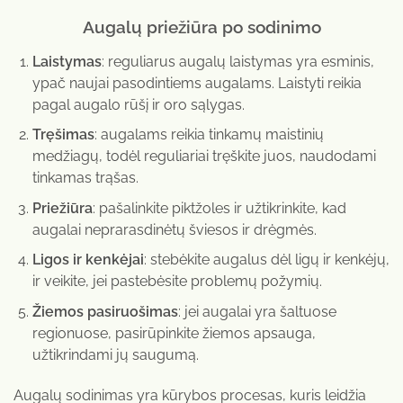
Augalų priežiūra po sodinimo
Laistymas
: reguliarus augalų laistymas yra esminis,
ypač naujai pasodintiems augalams. Laistyti reikia
pagal augalo rūšį ir oro sąlygas.
Tręšimas
: augalams reikia tinkamų maistinių
medžiagų, todėl reguliariai tręškite juos, naudodami
tinkamas trąšas.
Priežiūra
: pašalinkite piktžoles ir užtikrinkite, kad
augalai neprarasdinėtų šviesos ir drėgmės.
Ligos ir kenkėjai
: stebėkite augalus dėl ligų ir kenkėjų,
ir veikite, jei pastebėsite problemų požymių.
Žiemos pasiruošimas
: jei augalai yra šaltuose
regionuose, pasirūpinkite žiemos apsauga,
užtikrindami jų saugumą.
Augalų sodinimas yra kūrybos procesas, kuris leidžia