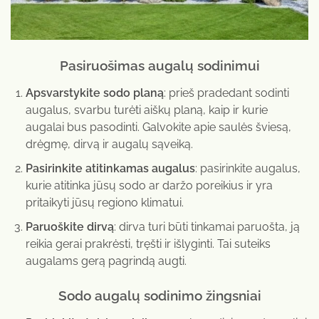
Pasiruošimas augalų sodinimui
Apsvarstykite sodo planą
: prieš pradedant sodinti
augalus, svarbu turėti aiškų planą, kaip ir kurie
augalai bus pasodinti. Galvokite apie saulės šviesą,
drėgmę, dirvą ir augalų sąveiką.
Pasirinkite atitinkamas augalus
: pasirinkite augalus,
kurie atitinka jūsų sodo ar daržo poreikius ir yra
pritaikyti jūsų regiono klimatui.
Paruoškite dirvą
: dirva turi būti tinkamai paruošta, ją
reikia gerai prakrėsti, tręšti ir išlyginti. Tai suteiks
augalams gerą pagrindą augti.
Sodo augalų sodinimo žingsniai