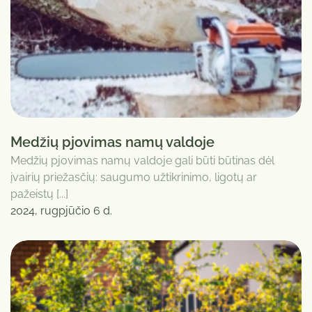
Medžių pjovimas namų valdoje
Medžių pjovimas namų valdoje gali būti būtinas dėl
įvairių priežasčių: saugumo užtikrinimo, ligotų ar
pažeistų [...]
2024, rugpjūčio 6 d.