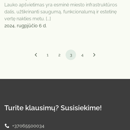
Lauko apšvietimas yra esminė miesto infrastruktūros
dalis, užtikrinanti saugumą, funkcionalumą ir estetinę
vertę nakties metu. [...]
2024, rugpjūčio 6 d.
1
2
3
4
Turite klausimų? Susisiekime!
+37065500034