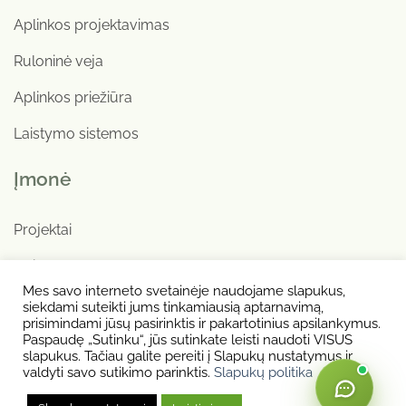
Aplinkos projektavimas
Ruloninė veja
Aplinkos priežiūra
Laistymo sistemos
Įmonė
Projektai
Apie mus
Mes savo interneto svetainėje naudojame slapukus,
Kontaktai
siekdami suteikti jums tinkamiausią aptarnavimą,
prisimindami jūsų pasirinktis ir pakartotinius apsilankymus.
+370 655 00034
Paspaudę „Sutinku“, jūs sutinkate leisti naudoti VISUS
slapukus. Tačiau galite pereiti į Slapukų nustatymus ir
valdyti savo sutikimo parinktis.
Slapukų politika
Privatumo politika
|
Slapukų politika