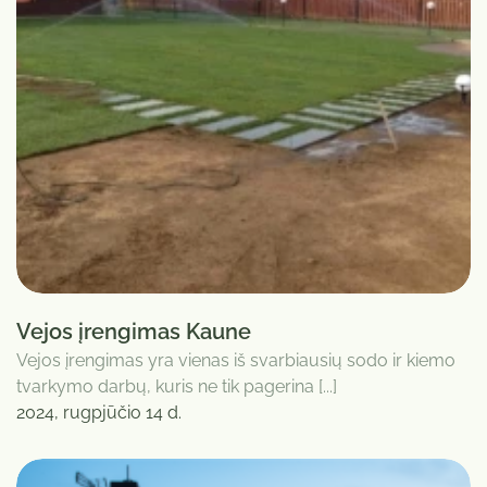
Vejos įrengimas Kaune
Vejos įrengimas yra vienas iš svarbiausių sodo ir kiemo
tvarkymo darbų, kuris ne tik pagerina [...]
2024, rugpjūčio 14 d.