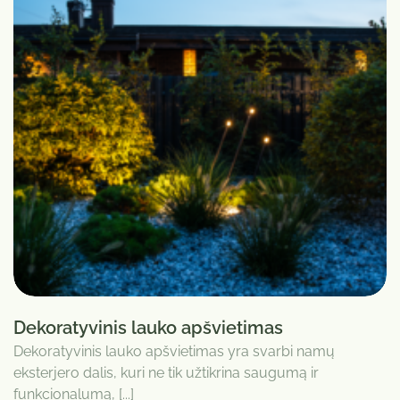
Dekoratyvinis lauko apšvietimas
Dekoratyvinis lauko apšvietimas yra svarbi namų
eksterjero dalis, kuri ne tik užtikrina saugumą ir
funkcionalumą, [...]