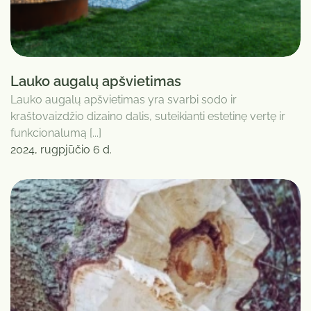
Lauko augalų apšvietimas
Lauko augalų apšvietimas yra svarbi sodo ir
kraštovaizdžio dizaino dalis, suteikianti estetinę vertę ir
funkcionalumą [...]
2024, rugpjūčio 6 d.