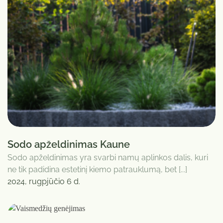
Sodo apželdinimas Kaune
Sodo apželdinimas yra svarbi namų aplinkos dalis, kuri
ne tik padidina estetinį kiemo patrauklumą, bet [...]
2024, rugpjūčio 6 d.