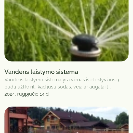
Vandens laistymo sistema
Vandens laistymo sistema yra vienas iš efektyviausių
būdų užtikrinti, kad jūsų sodas, veja ar augalai [...]
2024, rugpjūčio 14 d.