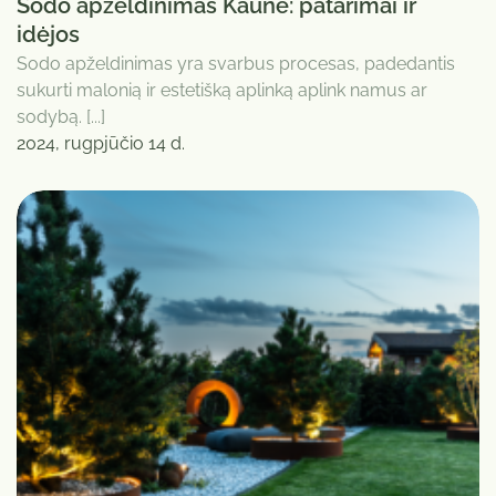
Sodo apželdinimas Kaune: patarimai ir
idėjos
Sodo apželdinimas yra svarbus procesas, padedantis
sukurti malonią ir estetišką aplinką aplink namus ar
sodybą. [...]
2024, rugpjūčio 14 d.