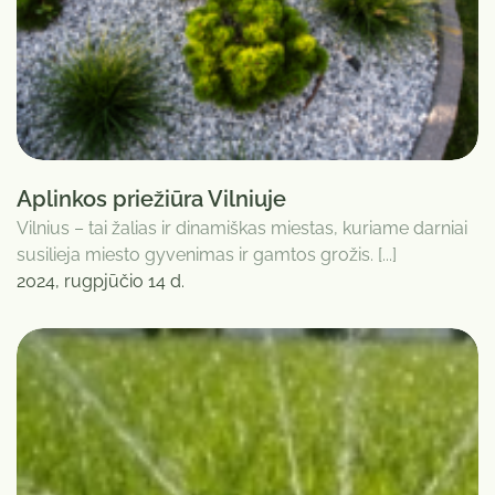
Aplinkos priežiūra Vilniuje
Vilnius – tai žalias ir dinamiškas miestas, kuriame darniai
susilieja miesto gyvenimas ir gamtos grožis. [...]
2024, rugpjūčio 14 d.