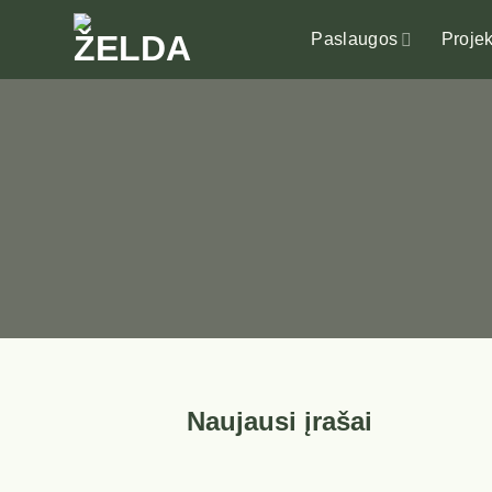
Skip
to
Paslaugos
Projek
content
Naujausi įrašai