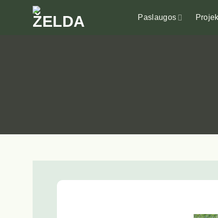
Skip
to
Paslaugos
Projek
content