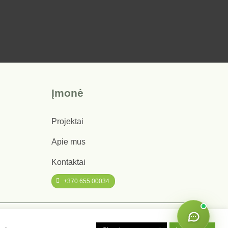
Įmonė
Projektai
Apie mus
Kontaktai
+370 655 00034
Privatumo politika
|
Slapukų politika