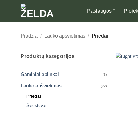
Skip
to
Paslaugos
Projek
content
Pradžia
/
Lauko apšvietimas
/
Priedai
Produktų kategorijos
Gaminiai aplinkai
(3)
Lauko apšvietimas
(22)
Priedai
Šviestuvai