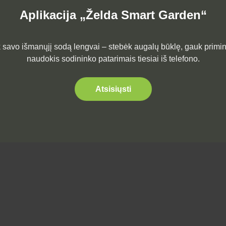
Aplikacija „Želda Smart Garden“
 savo išmanųjį sodą lengvai – stebėk augalų būklę, gauk primin
naudokis sodininko patarimais tiesiai iš telefono.
Atsisiųsti