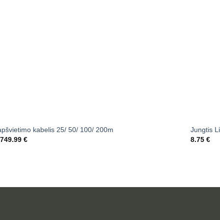
apšvietimo kabelis 25/ 50/ 100/ 200m
Jungtis L
Price
749.99
€
8.75
€
range:
105.27 €
through
749.99 €