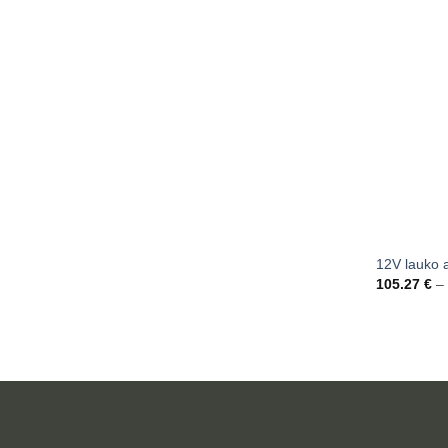
12V lauko 
105.27
€
–