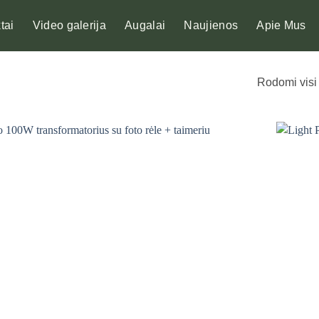
tai
Video galerija
Augalai
Naujienos
Apie Mus
Rodomi visi 