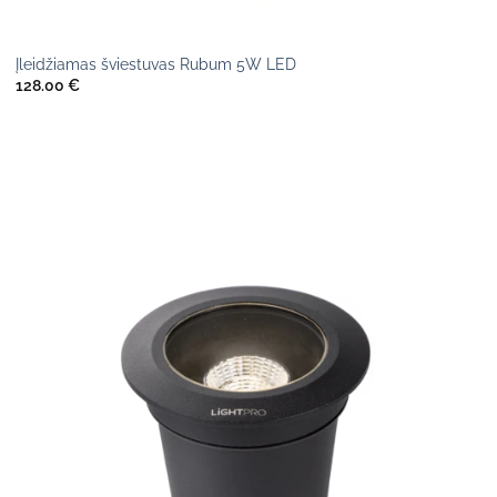
Įleidžiamas šviestuvas Rubum 5W LED
128.00
€