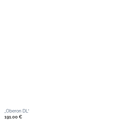
„Oberon DL“
191.00
€