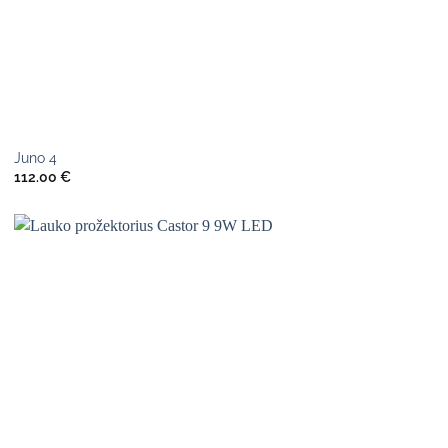
Juno 4
112.00
€