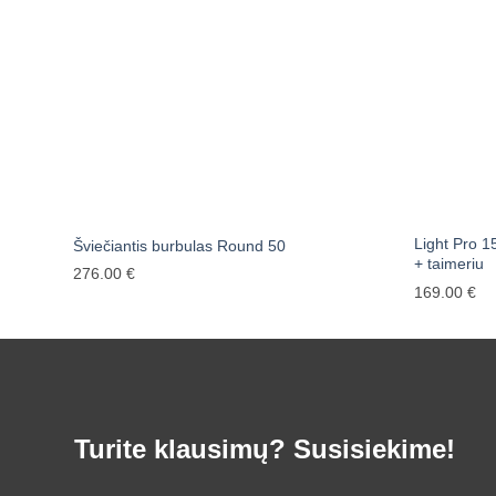
Light Pro 1
Šviečiantis burbulas Round 50
+ taimeriu
276.00
€
169.00
€
Turite klausimų? Susisiekime!