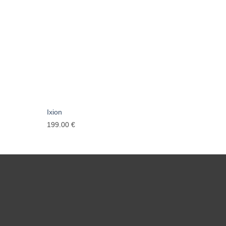
Ixion
„Obero
199.00
€
191.00