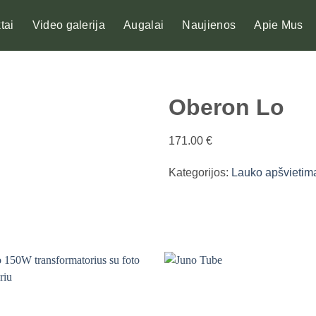
tai
Video galerija
Augalai
Naujienos
Apie Mus
Oberon Lo
171.00
€
Kategorijos:
Lauko apšvietim