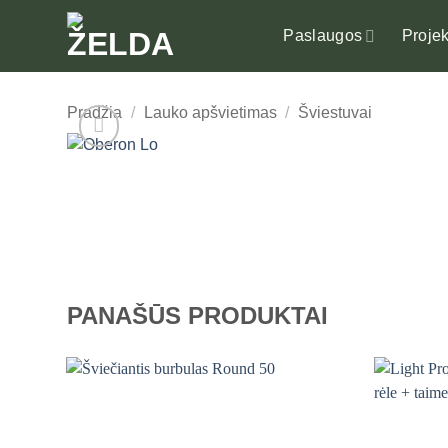
Skip
to
Paslaugos
Projek
content
Pradžia
/
Lauko apšvietimas
/
Šviestuvai
PANAŠŪS PRODUKTAI