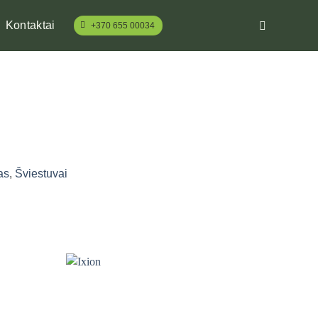
Kontaktai
+370 655 00034
as
,
Šviestuvai