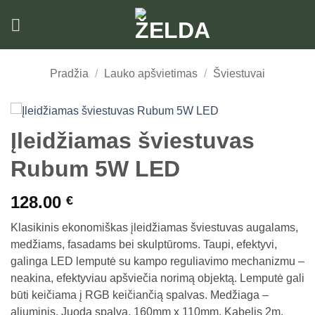
Skip
to
content
Pradžia
/
Lauko apšvietimas
/
Šviestuvai
Įleidžiamas šviestuvas
Rubum 5W LED
128.00
€
Klasikinis ekonomiškas įleidžiamas šviestuvas augalams,
medžiams, fasadams bei skulptūroms. Taupi, efektyvi,
galinga LED lemputė su kampo reguliavimo mechanizmu –
neakina, efektyviau apšviečia norimą objektą. Lemputė gali
būti keičiama į RGB keičiančią spalvas. Medžiaga –
aliuminis. Juoda spalva. 160mm x 110mm. Kabelis 2m.