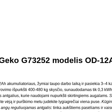
s Geko G73252 modelis OD-12
Ah akumuliatoriaus, žymiai taupo darbo laiką ir pasiekia 3–4 ka
no įkrovimo išpurkšti 400-480 kg skysčio, sunaudodamas tik 0,3 
gus antgalius, kurie naudojami nupurkšti skirtingiems augalams.
S
te vėją ir purškimo metu judėkite lygiagrečiai viena puse.
Kūgin
 angų reguliuojamas antgalis
: tinka aukštiems pasėliams ir vais