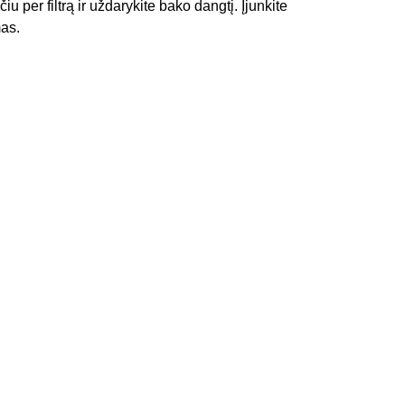
per filtrą ir uždarykite bako dangtį. Įjunkite
mas.