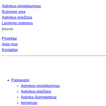
Aplinkos projektavimas
Ruloninė veja
Aplinkos priežiūra
Laistymo sistemos
Įmonė
Projektai
Apie mus
Kontaktai
+370 655 00034
Paslaugos
Aplinkos projektavimas
Aplinkos priežiūra
Aplinka išsimokėtinai
Įrengimas