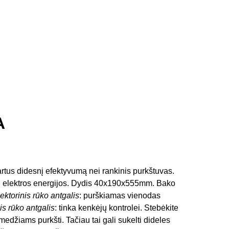
A
rtus didesnį efektyvumą nei rankinis purkštuvas.
kWh elektros energijos. Dydis 40x190x555mm. Bako
ektorinis rūko antgalis
: purškiamas vienodas
is rūko antgalis
: tinka kenkėjų kontrolei. Stebėkite
medžiams purkšti. Tačiau tai gali sukelti dideles