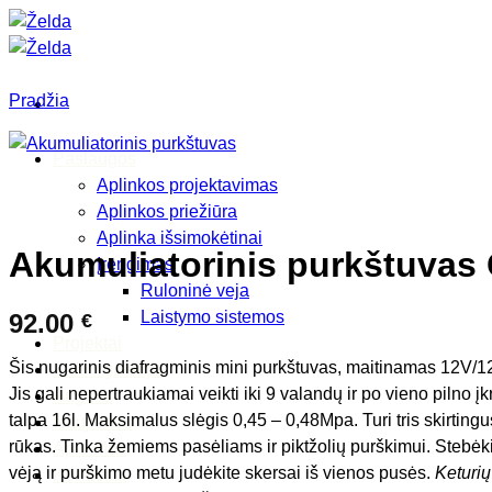
Skip
to
content
Pradžia
Paslaugos
Aplinkos projektavimas
Aplinkos priežiūra
Aplinka išsimokėtinai
Akumuliatorinis purkštuva
Įrengimas
Ruloninė veja
Laistymo sistemos
92.00
€
Projektai
Šis nugarinis diafragminis mini purkštuvas, maitinamas 12V/12
Video galerija
Jis gali nepertraukiamai veikti iki 9 valandų ir po vieno pil
Augalai
talpa 16l. Maksimalus slėgis 0,45 – 0,48Mpa. Turi tris skirtin
Naujienos
rūkas. Tinka žemiems pasėliams ir piktžolių purškimui. Stebėki
Apie Mus
vėją ir purškimo metu judėkite skersai iš vienos pusės.
Keturių
Kontaktai