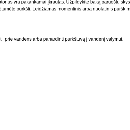
orius yra pakankamai įkrautas. Užpildykite baką paruoštu skysčiu 
adėtumėte purkšti. Leidžiamas momentinis arba nuolatinis purški
kyti prie vandens arba panardinti purkštuvą į vandenį valymui.