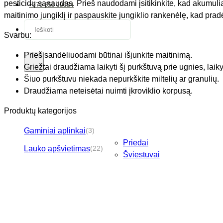
pesticidų sąnaudas. Prieš naudodami įsitikinkite, kad akumuliat
+370 655 00034
maitinimo jungiklį ir paspauskite jungiklio rankenėlę, kad pr
Ieškoti:
Svarbu:
Prieš sandėliuodami būtinai išjunkite maitinimą.
Griežtai draudžiama laikyti šį purkštuvą prie ugnies, lai
Šiuo purkštuvu niekada nepurkškite miltelių ar granulių.
Draudžiama neteisėtai nuimti įkroviklio korpusą.
Produktų kategorijos
Gaminiai aplinkai
(3)
Priedai
Lauko apšvietimas
(22)
Šviestuvai