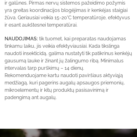
ir galūnes. Pirmas nervų sistemos pažeidimo požymis
yra greitas koordinacijos blogėjimas ir kenkėjas staigiai
žūva. Geriausiai veikia 15-20°C temperatūroje, efektyvus
ir esant aukštesnei temperatūrai.
NAUDOJIMAS:
tik tuomet, kai preparatas naudojamas
tinkamu laiku, jis veikia efektyviausiai. Kada tikslinga
naudoti insekticidą, galima nustatyti tik patikrinus kenkėjų
gausumą lauke ir žinant jų žalingumo ribą. Minimalus
intervalas tarp purškimų – 14 dienų.
Rekomenduojame kartu naudoti paviršiaus aktyviąją
medžiagą, kuri pagerins augalų apsaugos priemonių,
mikroelementų ir kitų produktų pasisavinimą ir
padengimą ant augalų.