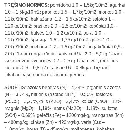
TRĘŠIMO NORMOS:
pomidorai 1,0 – 1,5kg/10m2; agurkai
1,0 – 1,5kg/10m2; paprikos 1,5 – 1,7kg/10m2; morkos 1,0 –
1,2kg/10m2; baklažanai 1,2 – 1,5kg/10m2; salotos 1 –
1,20kg/10m2; braškės 2,0 – 2,5kg/10m2; kopūstai 1,0 –
1,2kg/10m2; bulvės 1,0 – 1,2kg/10m2; porai 1,0 –
1,2kg/10m2; šparagai 1,5 – 1,75kg/10m2; gėlės 1,0 –
2,0kg/10m2; melionai 1,2 – 1,5kg/10m2; uogakrūmiai 0,5 –
2,0kg 1-nam uogakrūmiui; vaismedžiai 2,0 – 5,0kg 1-nam
vaismedžiui; vynuogės 0,2 – 0,5kg 1-nam vnt.; grūdinės
kultūros 0,6 – 0,8kg/a; rapsai 0,6 – 0,8kg/a. Tręšiant
lokaliai, trąšų norma mažinama perpus.
SUDĖTIS
: azotas bendras (N) – 4,24%, organinis azotas
(N) – 3,74%, nitritinis (azotas NH4) – 0.50%, fosforas
(P5O5) – 3,27%,kalis (K2O) – 2,47%, kalcis (CaO) – 12%,
magnis (MgO) – 1,19%, natris (Na2O) – 1.19%, sulfatas
(SO4) – 0.69%, geležis (Fe) – 1200mg/kg, manganas (Mn)
– 480mg/kg, cinkas (Zn) – 420mg/kg, varis (Cu) –
110mg/kg, boras (B) – 45mg/kg, molibdenas, kobaltas,