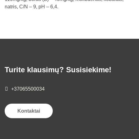
natris, C/N – 9, pH – 6,4.
Turite klausimų? Susisiekime!
+37065500034
Kontaktai