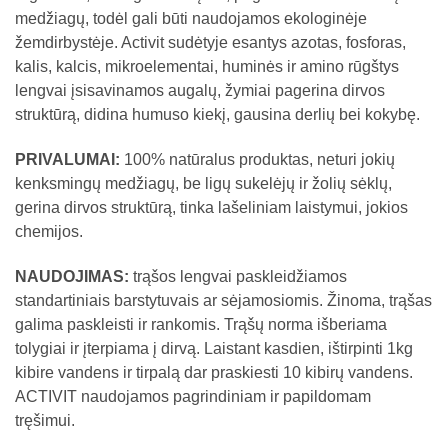
medžiagų, todėl gali būti naudojamos ekologinėje
žemdirbystėje. Activit sudėtyje esantys azotas, fosforas,
kalis, kalcis, mikroelementai, huminės ir amino rūgštys
lengvai įsisavinamos augalų, žymiai pagerina dirvos
struktūrą, didina humuso kiekį, gausina derlių bei kokybę.
PRIVALUMAI:
100% natūralus produktas, neturi jokių
kenksmingų medžiagų, be ligų sukelėjų ir žolių sėklų,
gerina dirvos struktūrą, tinka lašeliniam laistymui, jokios
chemijos.
NAUDOJIMAS:
trąšos lengvai paskleidžiamos
standartiniais barstytuvais ar sėjamosiomis. Žinoma, trąšas
galima paskleisti ir rankomis. Trąšų norma išberiama
tolygiai ir įterpiama į dirvą. Laistant kasdien, ištirpinti 1kg
kibire vandens ir tirpalą dar praskiesti 10 kibirų vandens.
ACTIVIT naudojamos pagrindiniam ir papildomam
tręšimui.